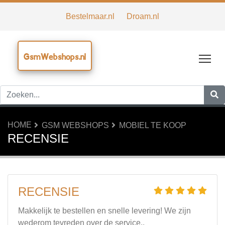
Bestelmaar.nl
Droam.nl
GsmWebshops.nl
Tog
HOME
GSM WEBSHOPS
MOBIEL TE KOOP
RECENSIE
RECENSIE
Makkelijk te bestellen en snelle levering! We zijn
wederom tevreden over de service..