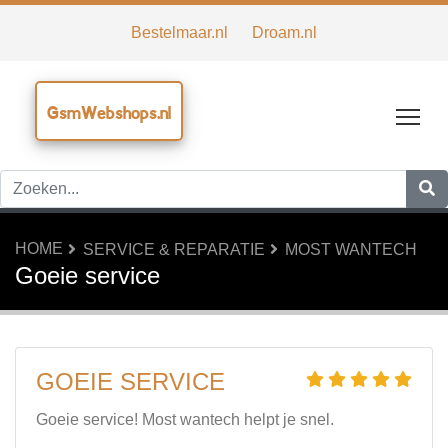
Bestelmaar.nl
Droam.nl
GsmWebshops.nl
Tog
HOME
SERVICE & REPARATIE
MOST WANTECH
Goeie service
GOEIE SERVICE
Goeie service! Most wantech helpt je snel.