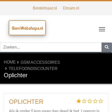
Bestelmaar.nl
Droam.nl
GsmWebshops.nl
Tog
HOME
GSM ACCESSOIRES
TELEFOONDISCOUNTER
Oplichter
OPLICHTER
Als ik onder 0 kon gaan dan deed ik het. Lorenzo is