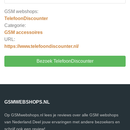
GSM webshops:
TelefoonDiscounter
Categorie:
GSM accessoires
URL:
https://www.telefoondiscounter.nl/
Bezoek TelefoonDiscounter
GSMWEBSHOPS.NL
Op GSMwebshops.nl lees je reviews over alle GSM webshops
van Nederland.Deel jouw ervaringen met andere bezoekers en
schrijf ook een review!