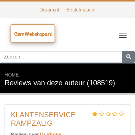
Droam.nl
Bestelmaar.nl
GsmWebshops.nl
Tog
HOME
Reviews van deze auteur (108519)
KLANTENSERVICE
RAMPZALIG
Review over
Dr.Phone