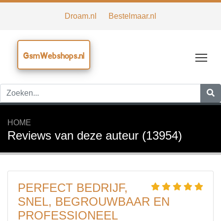
Droam.nl
Bestelmaar.nl
GsmWebshops.nl
Tog
HOME
Reviews van deze auteur (13954)
PERFECT BEDRIJF,
SNEL, BEGROUWBAAR EN
PROFESSIONEEL