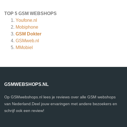
TOP 5 GSM WEBSHOPS
Youfone.nl
Mobiphone
GSM Dokter
GSMweb.nl
MMobiel
GSMWEBSHOPS.NL
Op GSMwebshops.nl lees je reviews over alle GSM webshops
van Nederland.Deel jouw ervaringen met andere bezoekers en
schrijf ook een review!