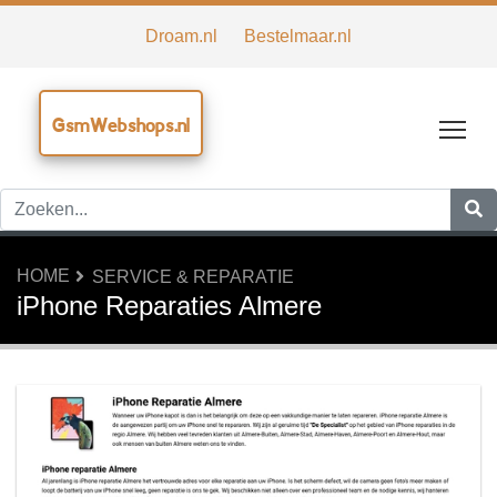
Droam.nl
Bestelmaar.nl
GsmWebshops.nl
Tog
HOME
SERVICE & REPARATIE
iPhone Reparaties Almere