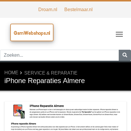
Droam.nl
Bestelmaar.nl
GsmWebshops.nl
Tog
HOME
SERVICE & REPARATIE
iPhone Reparaties Almere